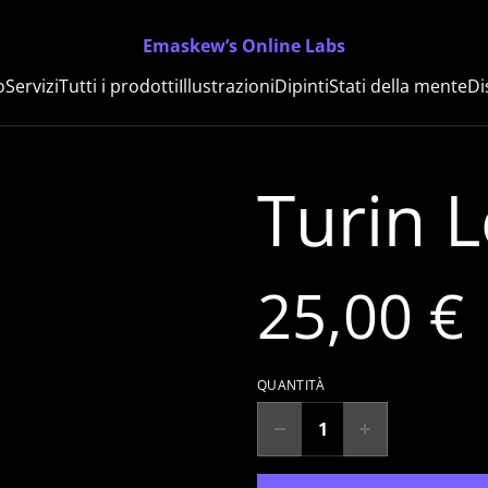
Emaskew’s Online Labs
o
Servizi
Tutti i prodotti
Illustrazioni
Dipinti
Stati della mente
Di
Turin 
25,00 €
QUANTITÀ