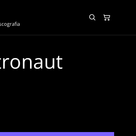
scografia
tronaut