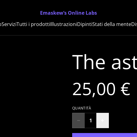
Emaskew’s Online Labs
o
Servizi
Tutti i prodotti
Illustrazioni
Dipinti
Stati della mente
Di
The as
25,00 €
QUANTITÀ