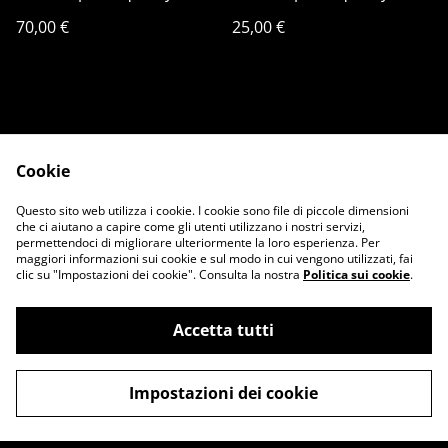
70,00 €
25,00 €
Cookie
Questo sito web utilizza i cookie. I cookie sono file di piccole dimensioni
Contattami
Condizioni legali
che ci aiutano a capire come gli utenti utilizzano i nostri servizi,
Privacy Policy
Cookie Policy
permettendoci di migliorare ulteriormente la loro esperienza. Per
maggiori informazioni sui cookie e sul modo in cui vengono utilizzati, fai
clic su "Impostazioni dei cookie". Consulta la nostra
Politica sui cookie
.
Accetta tutti
©
2026
Emaskew’s Online Labs
Impostazioni dei cookie
powered by